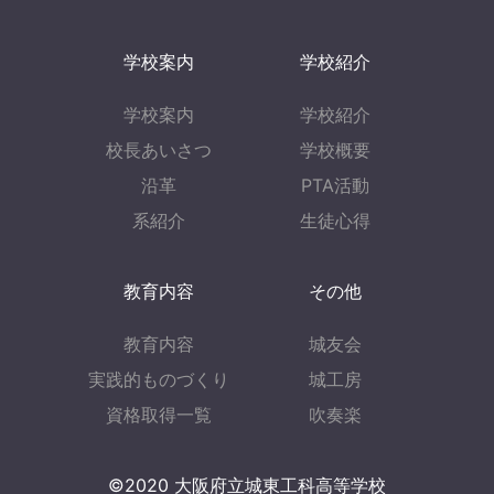
学校案内
学校紹介
学校案内
学校紹介
校長あいさつ
学校概要
沿革
PTA活動
系紹介
生徒心得
教育内容
その他
教育内容
城友会
実践的ものづくり
城工房
資格取得一覧
吹奏楽
©︎2020 大阪府立城東工科高等学校