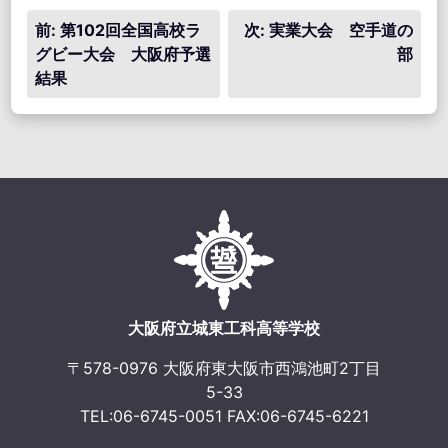
投
前:
第102回全国高校ラ
次:
実業大会 空手道の
グビー大会 大阪府予選
部
稿
結果
ナ
ビ
ゲ
ー
シ
ョ
ン
大阪府立城東工科高等学校
〒578-0976 大阪府東大阪市西鴻池町2丁目
5-33
TEL:06-6745-0051 FAX:06-6745-6221