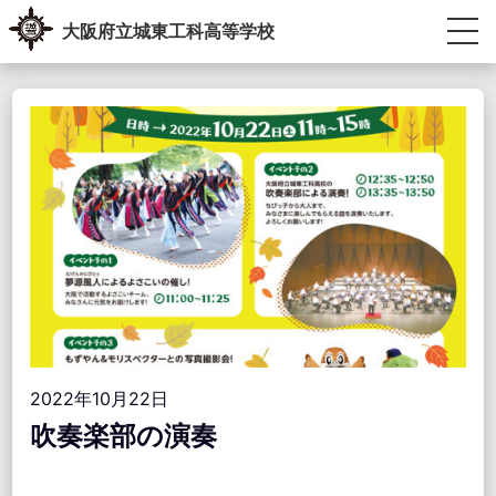
Skip
大阪府立城東工科高等学校
to
content
生徒・教員専用ポータル
受験生の方へ
卒業生の方へ
学校紹介
教育内容
学校生活
進路指導
学校運営協議会・学校教育自己診断・学校経営計画
アクセス情報
お問い合わせ
2022年10月22日
吹奏楽部の演奏