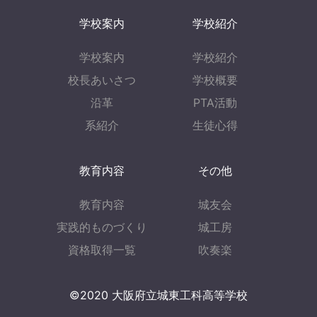
学校案内
学校紹介
学校案内
学校紹介
校長あいさつ
学校概要
沿革
PTA活動
系紹介
生徒心得
教育内容
その他
教育内容
城友会
実践的ものづくり
城工房
資格取得一覧
吹奏楽
©︎2020 大阪府立城東工科高等学校