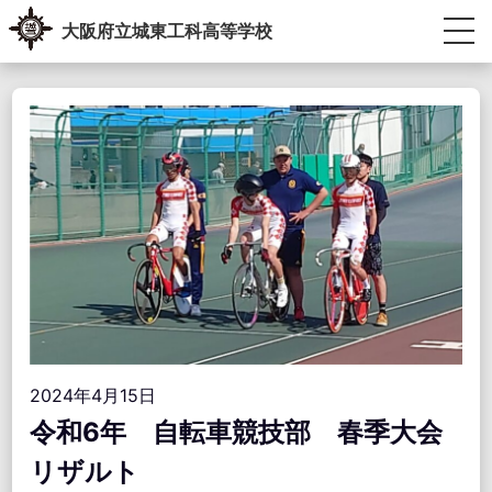
Skip
大阪府立城東工科高等学校
to
content
生徒・教員専用ポータル
受験生の方へ
卒業生の方へ
学校紹介
教育内容
学校生活
進路指導
学校運営協議会・学校教育自己診断・学校経営計画
アクセス情報
お問い合わせ
2024年4月15日
令和6年 自転車競技部 春季大会
リザルト