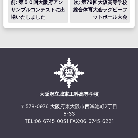
投
前:
第５０回大阪府アン
次:
第79回大阪高等学校
サンブルコンテストに出
総合体育大会ラグビーフ
稿
場いたしました
ットボール大会
ナ
ビ
ゲ
ー
シ
ョ
ン
大阪府立城東工科高等学校
〒578-0976 大阪府東大阪市西鴻池町2丁目
5-33
TEL:06-6745-0051 FAX:06-6745-6221