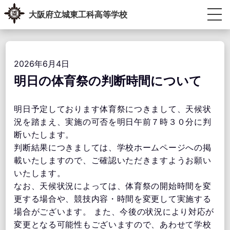
Skip
大阪府立城東工科高等学校
to
content
生徒・教員専用ポータル
受験生の方へ
卒業生の方へ
学校紹介
教育内容
学校生活
進路指導
学校運営協議会・学校教育自己診断・学校経営計画
アクセス情報
お問い合わせ
2026年6月4日
明日の体育祭の判断時間について
明日予定しております体育祭につきまして、天候状
況を踏まえ、
実施の可否を明日午前７時３０分に判
断いたします。
判断結果につきましては、
学校ホームページへの掲
載いたしますので、
ご確認いただきますようお願い
いたします。
なお、天候状況によっては、体育祭の開始時間を変
更する場合や、
競技内容・時間を変更して実施する
場合がございます。 また、
今後の状況により対応が
変更となる可能性もございますので、
あわせて学校