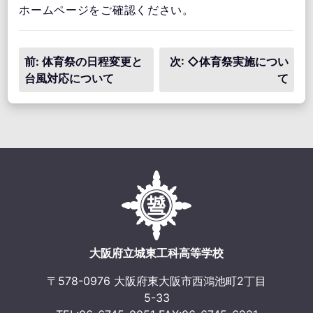
ホームページをご確認ください。
投
前:
体育祭の日程変更と
次:
◇体育祭実施につい
台風対応について
て
稿
ナ
ビ
ゲ
ー
シ
ョ
大阪府立城東工科高等学校
ン
〒578-0976 大阪府東大阪市西鴻池町2丁目
5-33