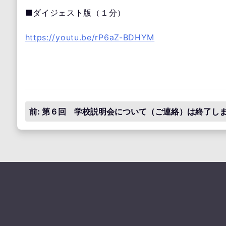
■ダイジェスト版（１分）
https://youtu.be/rP6aZ-BDHYM
投
前:
第６回 学校説明会について（ご連絡）は終了し
稿
ナ
ビ
ゲ
ー
シ