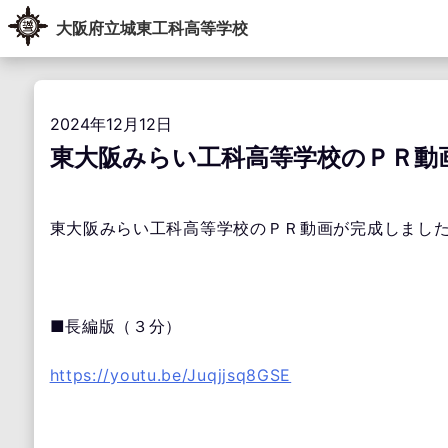
Skip
大阪府立城東工科高等学校
to
content
学校紹介
教育内容
学校生活
進路指導
学校運営協議会・学校教育自己診断・学校経営計画
アクセス情報
お問い合わせ
2024年12月12日
東大阪みらい工科高等学校のＰＲ動
東大阪みらい工科高等学校のＰＲ動画が完成しまし
■長編版（３分）
https://youtu.be/Juqjjsq8GSE