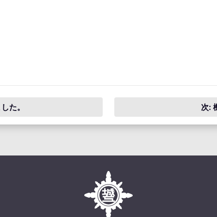
ました。
次: