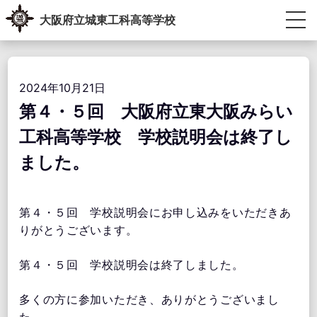
Skip
大阪府立城東工科高等学校
to
content
生徒・教員専用ポータル
受験生の方へ
卒業生の方へ
学校紹介
教育内容
学校生活
進路指導
学校運営協議会・学校教育自己診断・学校経営計画
アクセス情報
お問い合わせ
2024年10月21日
第４・５回 大阪府立東大阪みらい
工科高等学校 学校説明会は終了し
ました。
第４・５回 学校説明会にお申し込みをいただきあ
りがとうございます。
第４・５回 学校説明会は終了しました。
多くの方に参加いただき、ありがとうございまし