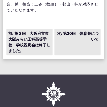
会」係 担当：三谷（教頭）・邨山・林が対応させ
ていただきます。
投
前:
第３回 大阪府立東
次:
第20回 体育祭につ
大阪みらい工科高等学
いて
稿
校 学校説明会は終了し
ナ
ました。
ビ
ゲ
ー
シ
ョ
ン