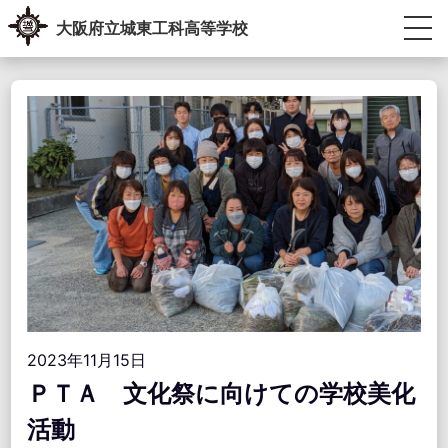
Skip
大阪府立城東工科高等学校
to
content
生徒・教員専用ポータル
受験生の方へ
卒業生の方へ
学校紹介
教育内容
学校生活
進路指導
学校運営協議会・学校教育自己診断・学校経営計画
アクセス情報
お問い合わせ
2023年11月15日
ＰＴＡ 文化祭に向けての学校美化
活動