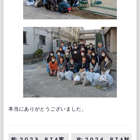
本当にありがとうございました。
投
前:
２０２３ ＰＴＡ実
次:
２０２４ ＰＴＡ対