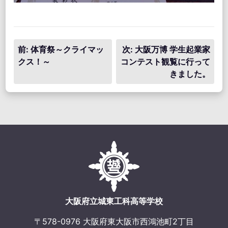
投
前:
体育祭～クライマッ
次:
大阪万博 学生起業家
クス！～
コンテスト観覧に行って
稿
きました。
ナ
ビ
ゲ
ー
シ
ョ
ン
大阪府立城東工科高等学校
〒578-0976 大阪府東大阪市西鴻池町2丁目