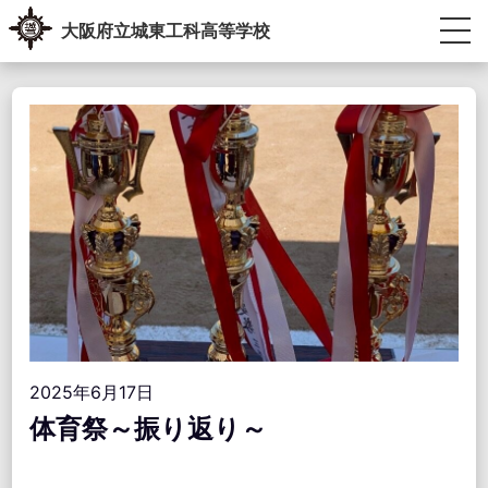
Skip
大阪府立城東工科高等学校
to
content
生徒・教員専用ポータル
受験生の方へ
卒業生の方へ
学校紹介
教育内容
学校生活
進路指導
学校運営協議会・学校教育自己診断・学校経営計画
アクセス情報
お問い合わせ
2025年6月17日
体育祭～振り返り～