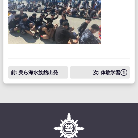
投
前:
美ら海水族館出発
次:
体験学習①
稿
ナ
ビ
ゲ
ー
シ