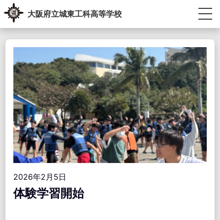
Skip
大阪府立城東工科高等学校
to
content
生徒・教員専用ポータル
受験生の方へ
卒業生の方へ
学校紹介
教育内容
学校生活
進路指導
学校運営協議会・学校教育自己診断・学校経営計画
アクセス情報
お問い合わせ
2026年2月5日
体験学習開始