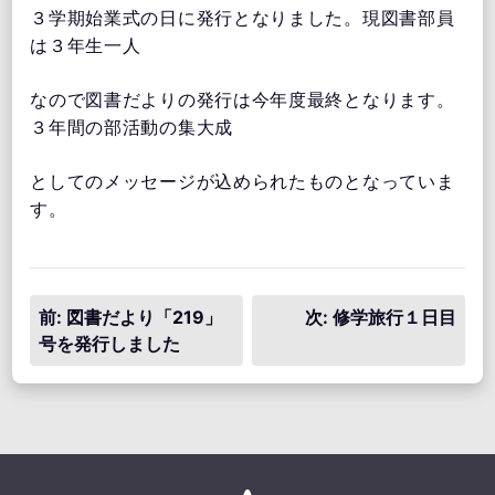
３学期始業式の日に発行となりました。現図書部員
は３年生一人
なので図書だよりの発行は今年度最終となります。
３年間の部活動の集大成
としてのメッセージが込められたものとなっていま
す。
投
前:
図書だより「219」
次:
修学旅行１日目
号を発行しました
稿
ナ
ビ
ゲ