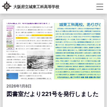
Skip
大阪府立城東工科高等学校
to
content
生徒・教員専用ポータル
受験生の方へ
卒業生の方へ
学校紹介
教育内容
学校生活
進路指導
学校運営協議会・学校教育自己診断・学校経営計画
アクセス情報
お問い合わせ
2026年1月8日
図書室だより221号を発行しました