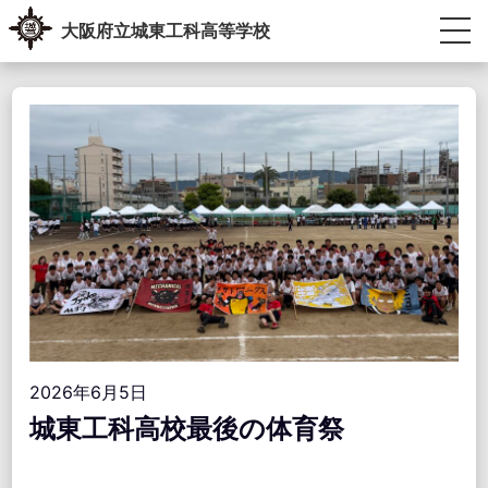
Skip
大阪府立城東工科高等学校
to
content
生徒・教員専用ポータル
受験生の方へ
卒業生の方へ
学校紹介
教育内容
学校生活
進路指導
学校運営協議会・学校教育自己診断・学校経営計画
アクセス情報
お問い合わせ
2026年6月5日
城東工科高校最後の体育祭