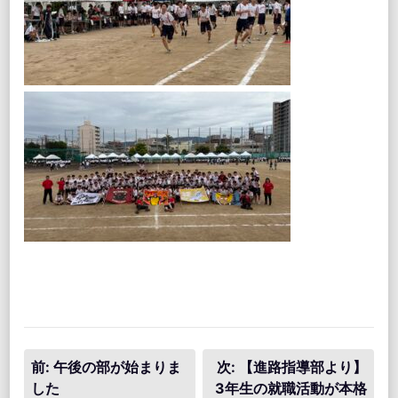
投
前:
午後の部が始まりま
次:
【進路指導部より】
した
3年生の就職活動が本格
稿