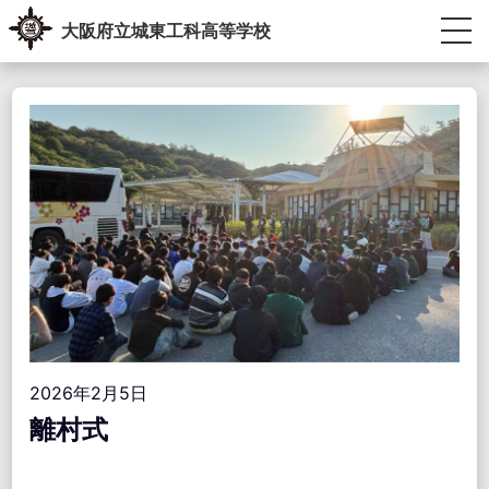
Skip
大阪府立城東工科高等学校
to
content
生徒・教員専用ポータル
受験生の方へ
卒業生の方へ
学校紹介
教育内容
学校生活
進路指導
学校運営協議会・学校教育自己診断・学校経営計画
アクセス情報
お問い合わせ
2026年2月5日
離村式