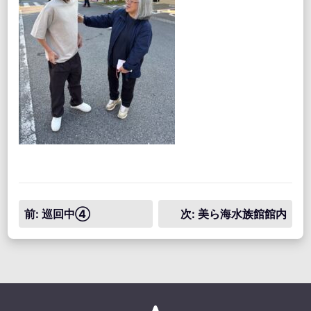
投
前:
巡回中④
次:
美ら海水族館館内
稿
ナ
ビ