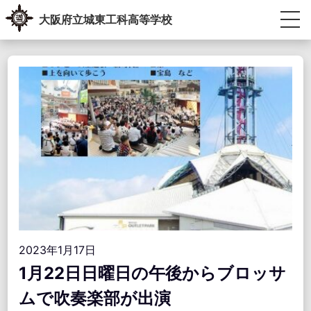
Skip
大阪府立城東工科高等学校
to
content
生徒・教員専用ポータル
受験生の方へ
卒業生の方へ
学校紹介
教育内容
学校生活
進路指導
学校運営協議会・学校教育自己診断・学校経営計画
アクセス情報
お問い合わせ
2023年1月17日
1月22日日曜日の午後からブロッサ
ムで吹奏楽部が出演