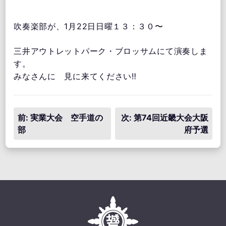
吹奏楽部が、1月22日日曜１３：３０〜
三井アウトレットパーク・ブロッサムにて演奏しま
す。
みなさんに 見に来てください‼
投
前:
実業大会 空手道の
次:
第74回近畿大会大阪
部
府予選
稿
ナ
ビ
ゲ
ー
シ