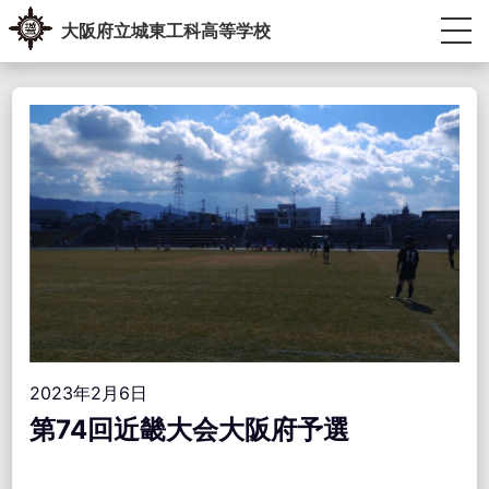
Skip
大阪府立城東工科高等学校
to
content
生徒・教員専用ポータル
受験生の方へ
卒業生の方へ
学校紹介
教育内容
学校生活
進路指導
学校運営協議会・学校教育自己診断・学校経営計画
アクセス情報
お問い合わせ
2023年2月6日
第74回近畿大会大阪府予選