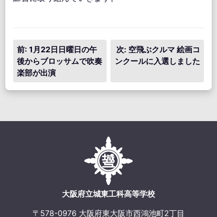
投
前:
1月22日日曜日の午
次:
空飛ぶクルマ 絵画コ
後からブロッサムで吹奏
ンクールに入選しました
稿
楽部が出演
ナ
ビ
ゲ
ー
シ
ョ
ン
大阪府立城東工科高等学校
〒578-0976 大阪府東大阪市西鴻池町2丁目